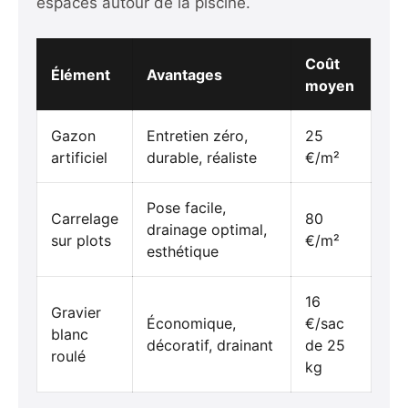
espaces autour de la piscine.
Coût
Élément
Avantages
moyen
Gazon
Entretien zéro,
25
artificiel
durable, réaliste
€/m²
Pose facile,
Carrelage
80
drainage optimal,
sur plots
€/m²
esthétique
16
Gravier
Économique,
€/sac
blanc
décoratif, drainant
de 25
roulé
kg