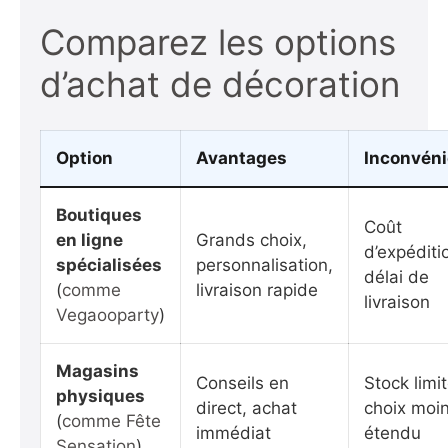
Comparez les options
d’achat de décoration
Option
Avantages
Inconvéni
Boutiques
Coût
en ligne
Grands choix,
d’expéditi
spécialisées
personnalisation,
délai de
(
comme
livraison rapide
livraison
Vegaooparty
)
Magasins
Conseils en
Stock limit
physiques
direct, achat
choix moi
(
comme Fête
immédiat
étendu
Sensation
)